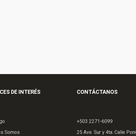
CES DE INTERÉS
CONTÁCTANOS
ogo
+503 2271-6099
es Somos
25 Ave. Sur y 4ta. Calle Poni