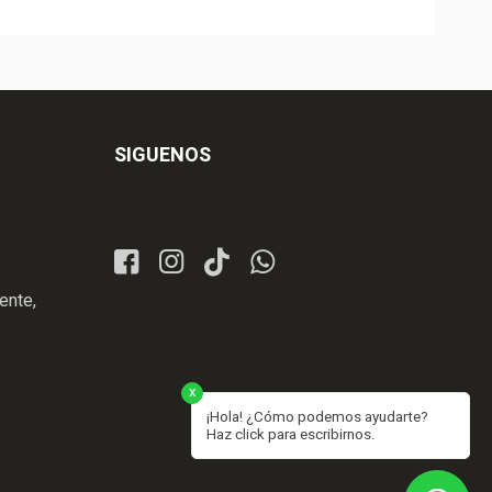
SIGUENOS
ente,
x
¡Hola! ¿Cómo podemos ayudarte?
Haz click para escribirnos.