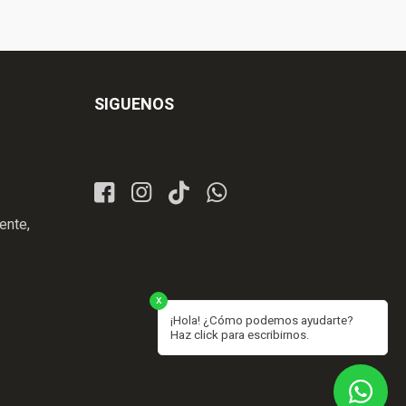
SIGUENOS
ente,
x
¡Hola! ¿Cómo podemos ayudarte?
Haz click para escribirnos.