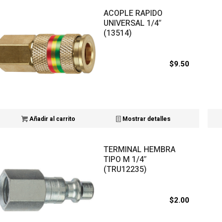
ACOPLE RAPIDO
UNIVERSAL 1/4″
(13514)
$
9.50
Añadir al carrito
Mostrar detalles
TERMINAL HEMBRA
TIPO M 1/4″
(TRU12235)
$
2.00