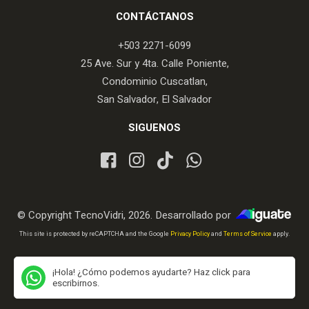
CONTÁCTANOS
+503 2271-6099
25 Ave. Sur y 4ta. Calle Poniente,
Condominio Cuscatlan,
San Salvador, El Salvador
SIGUENOS
© Copyright TecnoVidri, 2026. Desarrollado por
iGuate.com
This site is protected by reCAPTCHA and the Google
Privacy Policy
and
Terms of Service
apply.
¡Hola! ¿Cómo podemos ayudarte? Haz click para
escribirnos.