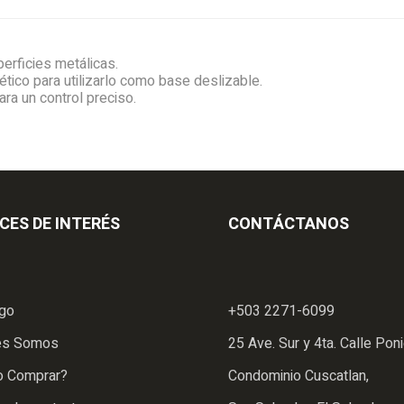
erficies metálicas.
ico para utilizarlo como base deslizable.
ara un control preciso.
CES DE INTERÉS
CONTÁCTANOS
ogo
+503 2271-6099
es Somos
25 Ave. Sur y 4ta. Calle Poni
 Comprar?
Condominio Cuscatlan,