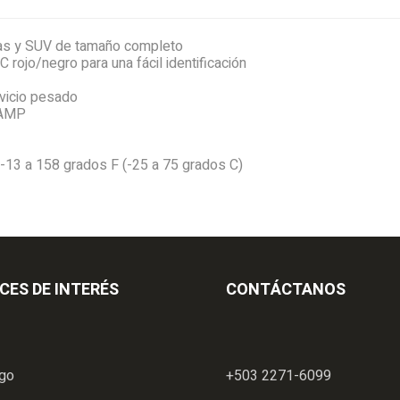
tas y SUV de tamaño completo
rojo/negro para una fácil identificación
vicio pesado
 AMP
-13 a 158 grados F (-25 a 75 grados C)
CES DE INTERÉS
CONTÁCTANOS
ogo
+503 2271-6099