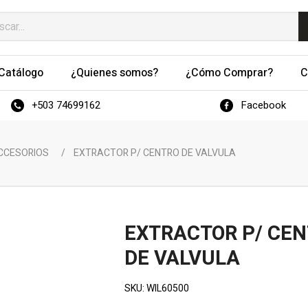
Catálogo
¿Quienes somos?
¿Cómo Comprar?
C
+503 74699162
Facebook
ACCESORIOS
/
EXTRACTOR P/ CENTRO DE VALVULA
EXTRACTOR P/ CE
DE VALVULA
SKU:
WIL60500