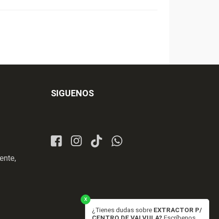
SIGUENOS
ente,
x
¿Tienes dudas sobre
EXTRACTOR P/
CENTRO DE VALVULA?
Escríbenos...