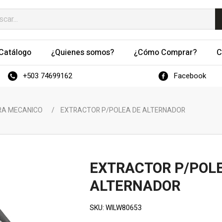
Catálogo
¿Quienes somos?
¿Cómo Comprar?
C
+503 74699162
Facebook
RA MECANICO
/
EXTRACTOR P/POLEA DE ALTERNADOR
EXTRACTOR P/POL
ALTERNADOR
SKU:
WILW80653