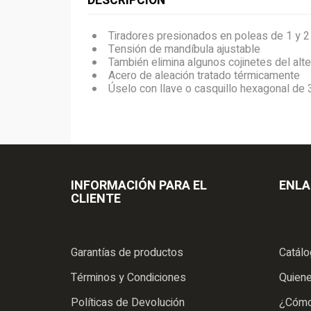
DESCRIPCIÓN
Tiradores presionados en poleas de 1 y 2
Tensión de mandíbula ajustable
También elimina algunos cojinetes del alte
Acero de aleación tratado térmicamente
Úselo con llave o casquillo hexagonal de 
INFORMACIÓN PARA EL
ENLA
CLIENTE
Garantías de productos
Catál
Términos y Condiciones
Quien
Políticas de Devolución
¿Cómo