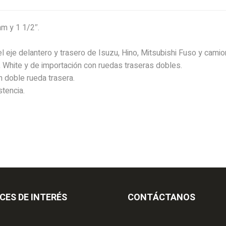
m y 1 1/2″.
 eje delantero y trasero de Isuzu, Hino, Mitsubishi Fuso y camio
White y de importación con ruedas traseras dobles.
 doble rueda trasera.
tencia.
CES DE INTERÉS
CONTÁCTANOS