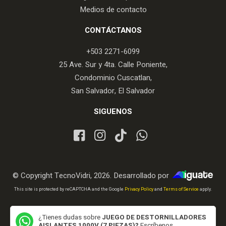
Medios de contacto
CONTÁCTANOS
+503 2271-6099
25 Ave. Sur y 4ta. Calle Poniente,
Condominio Cuscatlan,
San Salvador, El Salvador
SIGUENOS
© Copyright TecnoVidri, 2026. Desarrollado por
iGuate.com
This site is protected by reCAPTCHA and the Google
Privacy Policy
and
Terms of Service
apply.
¿Tienes dudas sobre
JUEGO DE DESTORNILLADORES
AISLANTES 1000V (7 PIEZAS)?
Escríbenos...