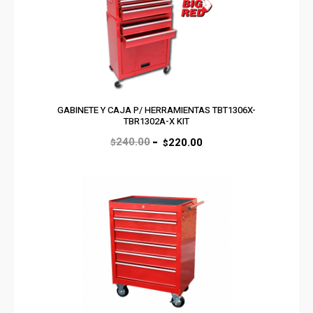
El
El
GABINETE Y CAJA P/ HERRAMIENTAS TBT1306X-
TBR1302A-X KIT
precio
precio
240.00
220.00
original
actual
$
$
era:
es:
$240.00.
$220.00.