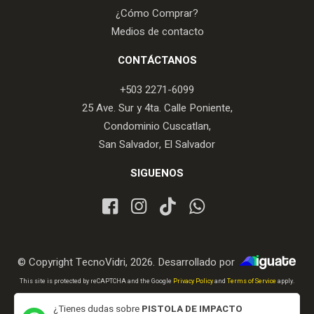
¿Cómo Comprar?
Medios de contacto
CONTÁCTANOS
+503 2271-6099
25 Ave. Sur y 4ta. Calle Poniente,
Condominio Cuscatlan,
San Salvador, El Salvador
SIGUENOS
© Copyright TecnoVidri, 2026. Desarrollado por
iGuate.com
This site is protected by reCAPTCHA and the Google
Privacy Policy
and
Terms of Service
apply.
¿Tienes dudas sobre
PISTOLA DE IMPACTO