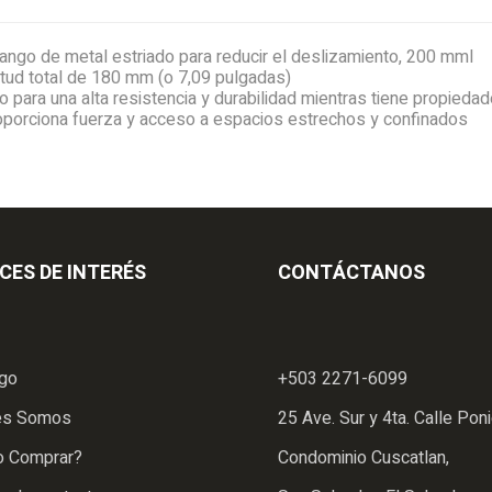
ango de metal estriado para reducir el deslizamiento, 200 mml
itud total de 180 mm (o 7,09 pulgadas)
para una alta resistencia y durabilidad mientras tiene propiedad
porciona fuerza y ​​acceso a espacios estrechos y confinados
CES DE INTERÉS
CONTÁCTANOS
ogo
+503 2271-6099
es Somos
25 Ave. Sur y 4ta. Calle Poni
 Comprar?
Condominio Cuscatlan,