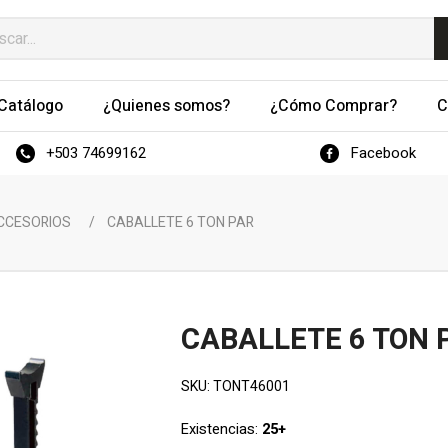
Catálogo
¿Quienes somos?
¿Cómo Comprar?
C
+503 74699162
Facebook
ACCESORIOS
/
CABALLETE 6 TON PAR
CABALLETE 6 TON 
SKU:
TONT46001
Existencias:
25+