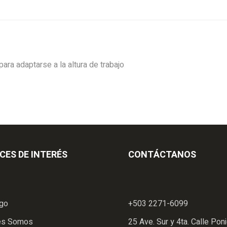
para adaptarse a la altura de trabajo
CES DE INTERÉS
CONTÁCTANOS
ogo
+503 2271-6099
es Somos
25 Ave. Sur y 4ta. Calle Poni