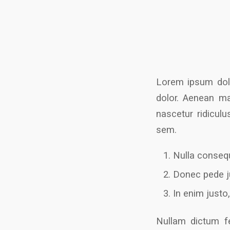
Lorem ipsum dolo
dolor. Aenean ma
nascetur ridiculu
sem.
Nulla conseq
Donec pede jus
In enim justo,
Nullam dictum fe