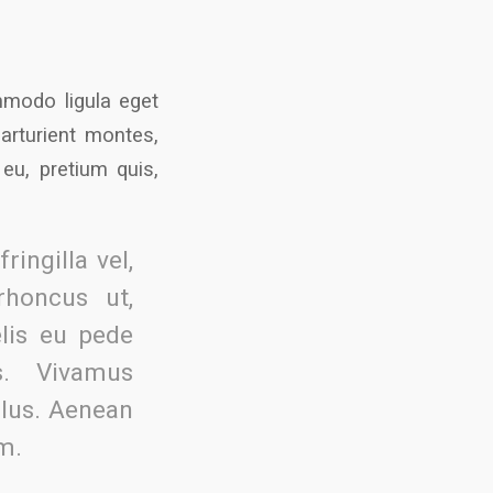
mmodo ligula eget
arturient montes,
 eu, pretium quis,
ingilla vel,
rhoncus ut,
elis eu pede
s. Vivamus
llus. Aenean
im.