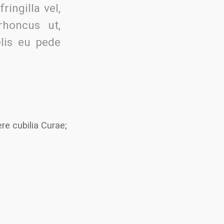
ingilla vel,
rhoncus ut,
elis eu pede
re cubilia Curae;