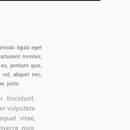
mmodo ligula eget
arturient montes,
 eu, pretium quis,
vel, aliquet nec,
e, justo.
 tincidunt.
n vulputate
equat vitae,
iverra quis,