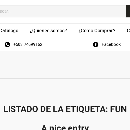
Catálogo
¿Quienes somos?
¿Cómo Comprar?
C
+503 74699162
Facebook
LISTADO DE LA ETIQUETA:
FUN
A nice entry