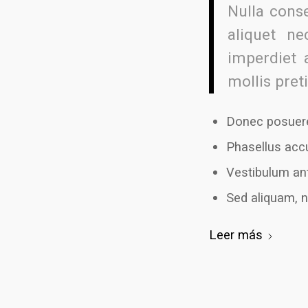
Nulla conse
aliquet ne
imperdiet 
mollis pret
Donec posuere
Phasellus acc
Vestibulum ant
Sed aliquam, n
Leer más