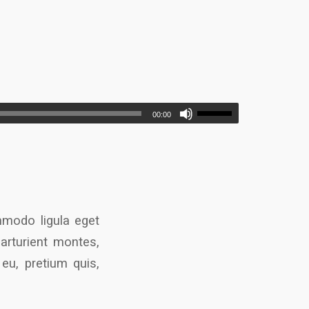
00:00
mmodo ligula eget
arturient montes,
 eu, pretium quis,