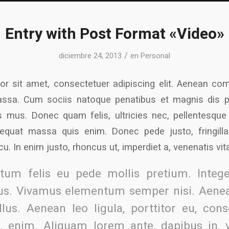
Entry with Post Format «Video»
/
diciembre 24, 2013
en
Personal
r sit amet, consectetuer adipiscing elit. Aenean co
ssa. Cum sociis natoque penatibus et magnis dis p
s mus. Donec quam felis, ultricies nec, pellentesque
quat massa quis enim. Donec pede justo, fringilla 
cu. In enim justo, rhoncus ut, imperdiet a, venenatis vita
tum felis eu pede mollis pretium. Integer
us. Vivamus elementum semper nisi. Aenea
llus. Aenean leo ligula, porttitor eu, cons
c, enim. Aliquam lorem ante, dapibus in, v