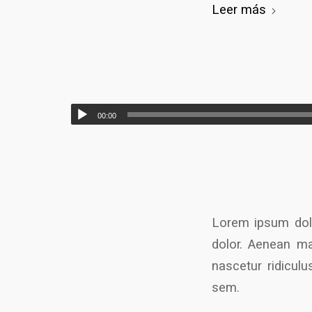
Leer más
00:00
Lorem ipsum dolo
dolor. Aenean ma
nascetur ridiculu
sem.