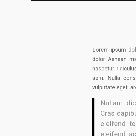
Lorem ipsum dolo
dolor. Aenean ma
nascetur ridiculu
sem. Nulla conse
vulputate eget, ar
Nullam dic
Cras dapib
eleifend te
eleifend a