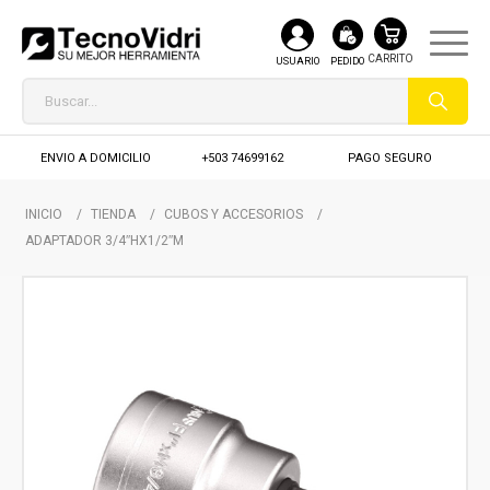
USUARIO
PEDIDO
ENVIO A DOMICILIO
+503 74699162
PAGO SEGURO
INICIO
/
TIENDA
/
CUBOS Y ACCESORIOS
/
ADAPTADOR 3/4″HX1/2″M