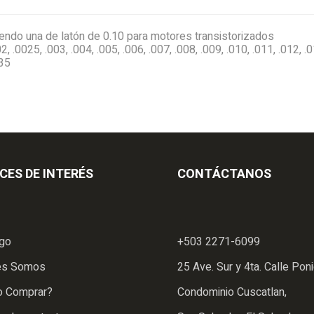
yendo una de latón de 0.10 para motores transistorizados
 .0025, .003, .004, .005, .006, .007, .008, .009, .010, .011, .012, .01
035
CES DE INTERÉS
CONTÁCTANOS
ogo
+503 2271-6099
es Somos
25 Ave. Sur y 4ta. Calle Poni
 Comprar?
Condominio Cuscatlan,