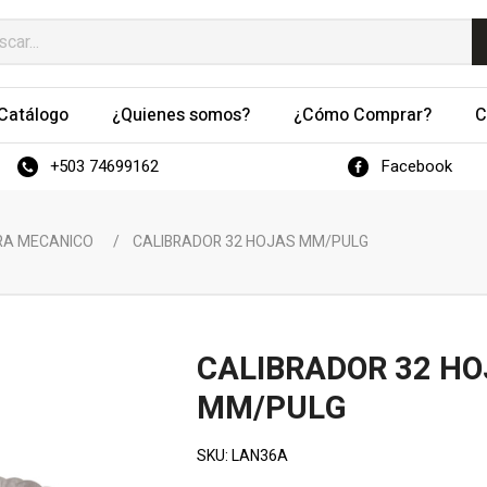
Catálogo
¿Quienes somos?
¿Cómo Comprar?
C
+503 74699162
Facebook
RA MECANICO
/
CALIBRADOR 32 HOJAS MM/PULG
CALIBRADOR 32 H
MM/PULG
SKU:
LAN36A