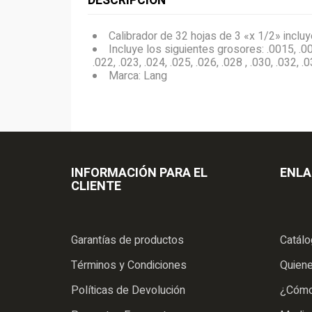
DESCRIPCIÓN
Calibrador de 32 hojas de 3 «x 1/2» inclu
Incluye los siguientes grosores: .0015, .002,
.022, .023, .024, .025, .026, .028 , .030, .032, .
Marca: Lang
INFORMACIÓN PARA EL
ENLA
CLIENTE
Garantías de productos
Catál
Términos y Condiciones
Quien
Políticas de Devolución
¿Cómo