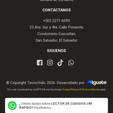
CONTÁCTANOS
+503 2271-6099
25 Ave. Sur y 4ta. Calle Poniente,
Condominio Cuscatlan,
San Salvador, El Salvador
SIGUENOS
© Copyright TecnoVidri, 2026. Desarrollado por
iGuate.com
This site is protected by reCAPTCHA and the Google
Privacy Policy
and
Terms of Service
apply.
¿Tienes dudas sobre
LECTOR DE CODIGOS I/M
RAPIDO?
Escríbenos...