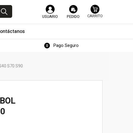
USUARIO
PEDIDO
ontáctanos
Pago Seguro
S40 S70 S90
RBOL
50