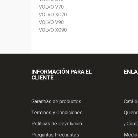
VOLVO V70
VOLVO XC70
VOLVO V90
VOLVO XC90
INFORMACIÓN PARA EL
ENLA
CLIENTE
Garantías de productos
Catál
Términos y Condiciones
Quien
Políticas de Devolución
¿Cómo
Preguntas Frecuentes
Medio